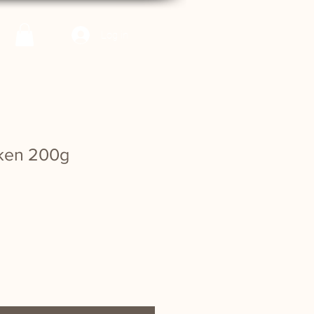
Log in
cken 200g