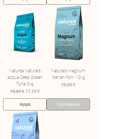
Naturea Naturals
Naturals Magnum
Acqua Deep Ocean
Iberian Pork 12kg
Tuna 2kg
Τιμή
70,00 €
Κανονική τιμή
Τιμή Έκπτωσης
19,00 €
17,10 €
Αγορά
Εξαντλημένο