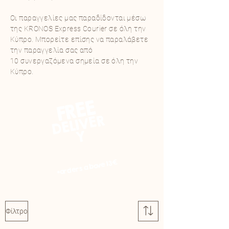
Οι παραγγελίες μας παραδίδονται μέσω
της KRONOS Express Courier σε όλη την
Κύπρο. Μπορείτε επίσης να παραλάβετε
την παραγγελία σας από
10
συνεργαζόμενα
σημεία σε όλη την
Κύπρο.
EE
FR
D
E
LI
V
E
R
Y
*orders above 13€
Φίλτρο