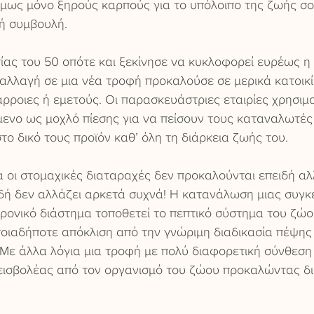
όμως μόνο ξηρούς καρπούς για το υπόλοιπο της ζωής σου
ή συμβουλή.
ίας του 50 οπότε και ξεκίνησε να κυκλοφορεί ευρέως η
αλλαγή σε μια νέα τροφή προκαλούσε σε μερικά κατοικί
ρροιες ή εμετούς. Οι παρασκευάστριες εταιρίες χρησιμ
μενο ως μοχλό πίεσης για να πείσουν τους καταναλωτές
το δικό τους προϊόν καθ’ όλη τη διάρκεια ζωής του.
 οι στομαχικές διαταραχές δεν προκαλούνται επειδή αλ
δή δεν αλλάζει αρκετά συχνά! Η κατανάλωση μιας συγκ
ρονικό διάστημα τοποθετεί το πεπτικό σύστημα του ζώο
οιαδήποτε απόκλιση από την γνώριμη διαδικασία πέψης 
Με άλλα λόγια μια τροφή με πολύ διαφορετική σύνθεση
εισβολέας από τον οργανισμό του ζώου προκαλώντας δι