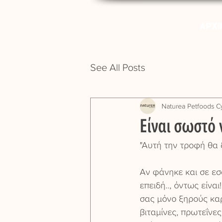
ΑΡΧΙ
See All Posts
Naturea Petfoods C
Είναι σωστό
"Αυτή την τροφή θα δ
Αν φάνηκε και σε εσ
επειδή.., όντως είνα
σας μόνο ξηρούς καρ
βιταμίνες, πρωτεΐνε