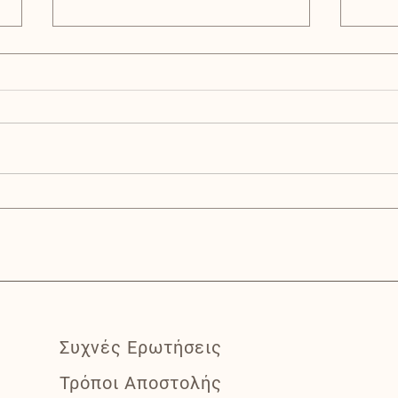
6 τρόποι να προστατέψετε τη ξηρή τροφή
Γιατί 
Συχνές Ερωτήσεις
Τρόποι Αποστολής