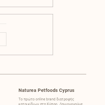
οι γάτες μας κοιμούνται τόσες ώρες;
Naturea Petfoods Cyprus
Το πρώτο online brand διατροφής
κατοικίδιων στη Κύπρο. Δημιουργούμε