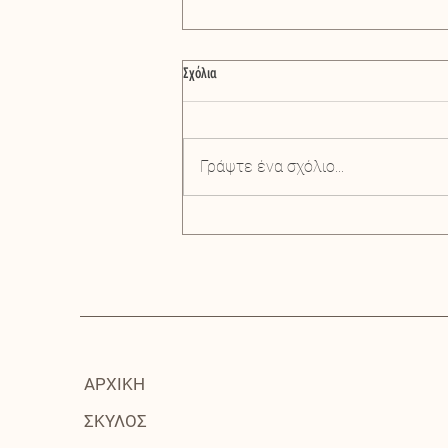
Σχόλια
Τροφή για στειρωμένα
Γράψτε ένα σχόλιο...
ΑΡΧΙΚΗ
ΣΚΥΛΟΣ