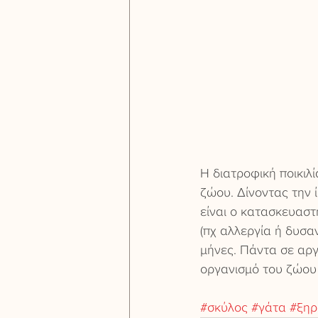
Η διατροφική ποικιλί
ζώου. Δίνοντας την 
είναι ο κατασκευαστ
(πχ αλλεργία ή δυσα
μήνες. Πάντα σε αργ
οργανισμό του ζώου
#σκύλος
#γάτα
#ξηρ