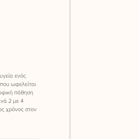
 υγεία ενός 
 που ωφελείται 
ροφική πάθηση 
νά 2 με 4 
ος χρόνος στον 