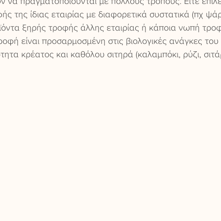
 να πραγματοποιούνται με πολλούς τρόπους. Είτε επιλ
ς της ίδιας εταιρίας με διαφορετικά συστατικά (πχ ψάρι
οϊόντα ξηρής τροφής άλλης εταιρίας ή κάποια νωπή τρο
ροφή είναι προσαρμοσμένη στις βιολογικές ανάγκες του 
τα κρέατος και καθόλου σιτηρά (καλαμπόκι, ρύζι, σιτάρι