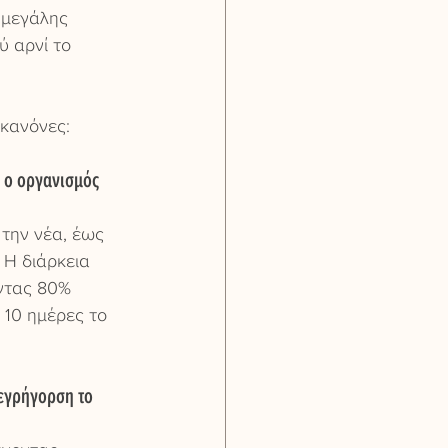
 μεγάλης 
 αρνί το 
κανόνες:
 ο οργανισμός 
την νέα, έως 
 Η διάρκεια 
ντας 80% 
10 ημέρες το 
εγρήγορση το 