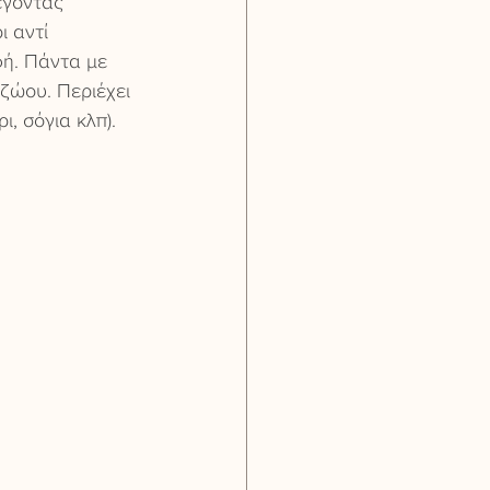
έγοντας 
 αντί 
φή. Πάντα με 
ζώου. Περιέχει 
, σόγια κλπ).